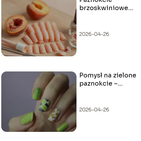
brzoskwiniowe
delikatne,
inspiracje i
porady
2026-04-26
Pomysł na zielone
paznokcie –
inspiracje
2026-04-26