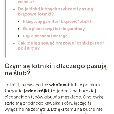
weselu?
Do jakich ślubnych stylizacji pasują
brązowe lotniki?
Klasyczny garnitur i brązowe lotniki
Ślub plenerowy i letnie garnitury
Styl oldschool i vintage
Jak pielęgnować brązowe lotniki przed i
po ślubie?
Czym są lotniki i dlaczego pasują
na ślub?
Lotniki, nazywane też
wholecut
lub w polskim
żargonie
jednokrójki
, to jeden z najbardziej
eleganckich typów obuwia męskiego. Cholewkę
szyje się z jednego kawałka skóry, łącząc ją
wyłącznie na zapiętku. Dzięki temu na bucie nie