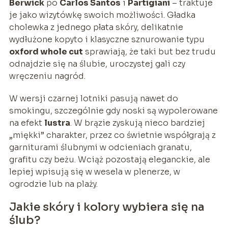
Berwick
po
Carlos Santos
i
Partigiani
– traktuje
je jako wizytówkę swoich możliwości. Gładka
cholewka z jednego płata skóry, delikatnie
wydłużone kopyto i klasyczne sznurowanie typu
oxford whole cut
sprawiają, że taki but bez trudu
odnajdzie się na ślubie, uroczystej gali czy
wręczeniu nagród.
W wersji czarnej lotniki pasują nawet do
smokingu, szczególnie gdy noski są wypolerowane
na efekt
lustra
. W brązie zyskują nieco bardziej
„miękki” charakter, przez co świetnie współgrają z
garniturami ślubnymi w odcieniach granatu,
grafitu czy beżu. Wciąż pozostają eleganckie, ale
lepiej wpisują się w wesela w plenerze, w
ogrodzie lub na plaży.
Jakie skóry i kolory wybiera się na
ślub?