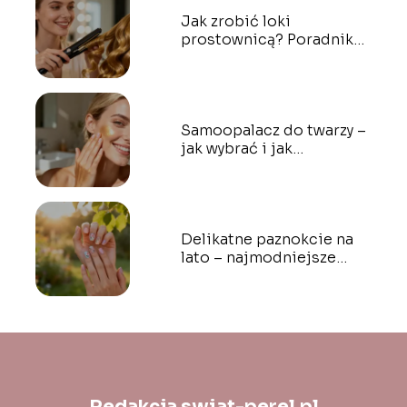
Jak zrobić loki
prostownicą? Poradnik
krok po kroku
Samoopalacz do twarzy –
jak wybrać i jak
stosować?
Delikatne paznokcie na
lato – najmodniejsze
inspiracje i wzory
Redakcja swiat-perel.pl