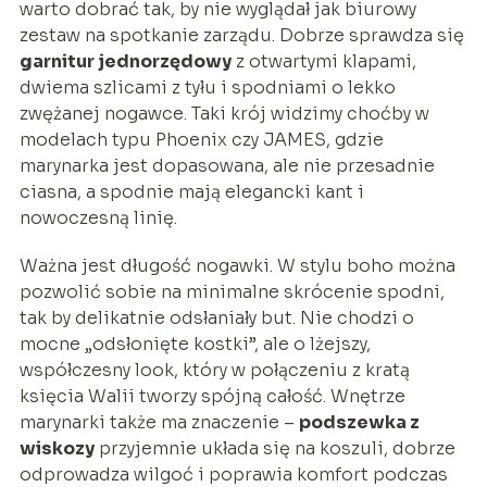
warto dobrać tak, by nie wyglądał jak biurowy
zestaw na spotkanie zarządu. Dobrze sprawdza się
garnitur jednorzędowy
z otwartymi klapami,
dwiema szlicami z tyłu i spodniami o lekko
zwężanej nogawce. Taki krój widzimy choćby w
modelach typu Phoenix czy JAMES, gdzie
marynarka jest dopasowana, ale nie przesadnie
ciasna, a spodnie mają elegancki kant i
nowoczesną linię.
Ważna jest długość nogawki. W stylu boho można
pozwolić sobie na minimalne skrócenie spodni,
tak by delikatnie odsłaniały but. Nie chodzi o
mocne „odsłonięte kostki”, ale o lżejszy,
współczesny look, który w połączeniu z kratą
księcia Walii tworzy spójną całość. Wnętrze
marynarki także ma znaczenie –
podszewka z
wiskozy
przyjemnie układa się na koszuli, dobrze
odprowadza wilgoć i poprawia komfort podczas