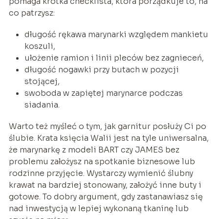
pomaga krótka checklista, która porządkuje to, na
co patrzysz:
długość rękawa marynarki względem mankietu
koszuli,
ułożenie ramion i linii pleców bez zagnieceń,
długość nogawki przy butach w pozycji
stojącej,
swoboda w zapiętej marynarce podczas
siadania.
Warto też myśleć o tym, jak garnitur posłuży Ci po
ślubie. Krata księcia Walii jest na tyle uniwersalna,
że marynarkę z modeli BART czy JAMES bez
problemu założysz na spotkanie biznesowe lub
rodzinne przyjęcie. Wystarczy wymienić ślubny
krawat na bardziej stonowany, założyć inne buty i
gotowe. To dobry argument, gdy zastanawiasz się
nad inwestycją w lepiej wykonaną tkaninę lub