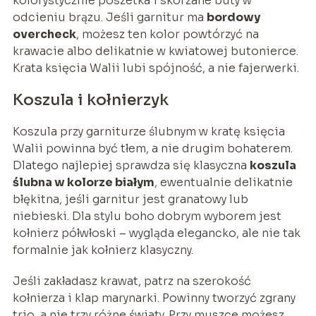
kolorystycznie poszetka i skórzane buty w
odcieniu brązu. Jeśli garnitur ma
bordowy
overcheck
, możesz ten kolor powtórzyć na
krawacie albo delikatnie w kwiatowej butonierce.
Krata księcia Walii lubi spójność, a nie fajerwerki.
Koszula i kołnierzyk
Koszula przy garniturze ślubnym w kratę księcia
Walii powinna być tłem, a nie drugim bohaterem.
Dlatego najlepiej sprawdza się klasyczna
koszula
ślubna w kolorze białym
, ewentualnie delikatnie
błękitna, jeśli garnitur jest granatowy lub
niebieski. Dla stylu boho dobrym wyborem jest
kołnierz półwłoski – wygląda elegancko, ale nie tak
formalnie jak kołnierz klasyczny.
Jeśli zakładasz krawat, patrz na szerokość
kołnierza i klap marynarki. Powinny tworzyć zgrany
trio, a nie trzy różne światy. Przy muszce możesz