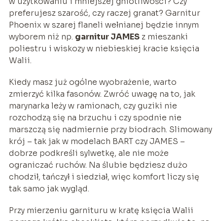
w użytkowaniu i mniejszej gniotliwości? Czy
preferujesz szarość, czy raczej granat? Garnitur
Phoenix w szarej flaneli wełnianej będzie innym
wyborem niż np.
garnitur JAMES
z mieszanki
poliestru i wiskozy w niebieskiej kracie księcia
Walii.
Kiedy masz już ogólne wyobrażenie, warto
zmierzyć kilka fasonów. Zwróć uwagę na to, jak
marynarka leży w ramionach, czy guziki nie
rozchodzą się na brzuchu i czy spodnie nie
marszczą się nadmiernie przy biodrach. Slimowany
krój – tak jak w modelach BART czy JAMES –
dobrze podkreśli sylwetkę, ale nie może
ograniczać ruchów. Na ślubie będziesz dużo
chodził, tańczył i siedział, więc komfort liczy się
tak samo jak wygląd.
Przy mierzeniu garnituru w kratę księcia Walii