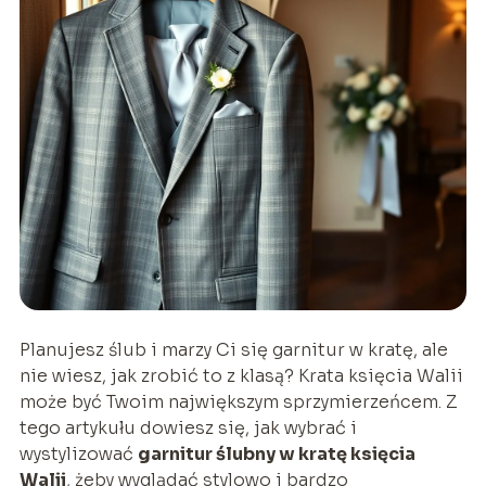
Planujesz ślub i marzy Ci się garnitur w kratę, ale
nie wiesz, jak zrobić to z klasą? Krata księcia Walii
może być Twoim największym sprzymierzeńcem. Z
tego artykułu dowiesz się, jak wybrać i
wystylizować
garnitur ślubny w kratę księcia
Walii
, żeby wyglądać stylowo i bardzo