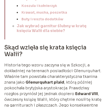
Koszula i kołnierzyk
Krawat, mucha, poszetka
Buty i reszta dodatków
Jak wybrać garnitur ślubny w kratę
księcia Walii dla siebie?
Skąd wzięła się krata księcia
Walii?
Historia tego wzoru zaczyna się w Szkocji, a
dokładniej na terenach posiadłości Glenurquhart.
Właśnie tam powstała charakterystyczna tkanina
znana jako
Glenurquhart plaid
, którą później
pokochała brytyjska arystokracja. Prawdziwy
rozgłos przyniósł jej jednak dopiero
Edward VIII
,
ówczesny książę Walii, który chętnie nosił tę kratę
na garniturach i płaszczach. Jego konsekwentne