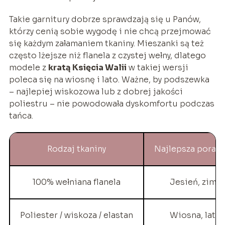
Takie garnitury dobrze sprawdzają się u Panów,
którzy cenią sobie wygodę i nie chcą przejmować
się każdym załamaniem tkaniny. Mieszanki są też
często lżejsze niż flanela z czystej wełny, dlatego
modele z
kratą Księcia Walii
w takiej wersji
poleca się na wiosnę i lato. Ważne, by podszewka
– najlepiej wiskozowa lub z dobrej jakości
poliestru – nie powodowała dyskomfortu podczas
tańca.
Rodzaj tkaniny
Najlepsza pora r
100% wełniana flanela
Jesień, zima
Poliester / wiskoza / elastan
Wiosna, lato