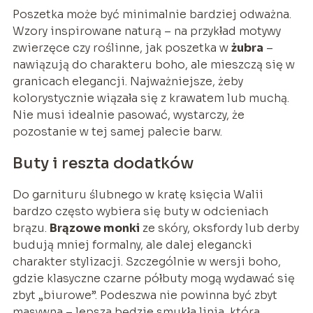
Poszetka może być minimalnie bardziej odważna.
Wzory inspirowane naturą – na przykład motywy
zwierzęce czy roślinne, jak poszetka w
żubra
–
nawiązują do charakteru boho, ale mieszczą się w
granicach elegancji. Najważniejsze, żeby
kolorystycznie wiązała się z krawatem lub muchą.
Nie musi idealnie pasować, wystarczy, że
pozostanie w tej samej palecie barw.
Buty i reszta dodatków
Do garnituru ślubnego w kratę księcia Walii
bardzo często wybiera się buty w odcieniach
brązu.
Brązowe monki
ze skóry, oksfordy lub derby
budują mniej formalny, ale dalej elegancki
charakter stylizacji. Szczególnie w wersji boho,
gdzie klasyczne czarne półbuty mogą wydawać się
zbyt „biurowe”. Podeszwa nie powinna być zbyt
masywna – lepsza będzie smukła linia, która