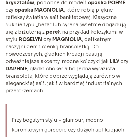
kryształów
, podobne do modeli
opaska POEME
czy
opaska MAGNOLIA
, które robią piękne
refleksy światła w sali bankietowej. Klasyczne
suknie typu „beza” lub syrena świetnie dogadują
się z biżuterią z
pereł
, na przykład kolczykami w
stylu
ROSELYN
czy
MAGNOLIA
, delikatnym
naszyjnikiem i cienką bransoletką. Do
nowoczesnych, gładkich kreacji pasują
odważniejsze akcenty: mocne kolczyki jak
LILY
czy
DAPHNE
, gładki choker albo jedna wyrazista
bransoleta, które dobrze wyglądają zarówno w
eleganckiej sali, jak i w bardziej industrialnych
przestrzeniach.
Przy bogatym stylu – glamour, mocno
koronkowym gorsecie czy dużych aplikacjach