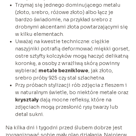
Trzymaj się jednego dominującego metalu
(złoto, srebro, różowe złoto) albo łącz je
bardzo świadomie, na przykład srebro z
drobnymi akcentami złota powtarzającymi się
w kilku elementach.
Uważaj na kwestie techniczne: ciężkie
naszyjniki potrafią deformować miękki gorset,
ostre sztyfty kolczyków mogą haczyć delikatną
koronkę, a osoby z wrażliwą skórą powinny
wybierać
metale bezniklowe
, jak złoto,
srebro próby 925 czy stal szlachetna.
Przy próbach stylizacji rób zdjęcia z fleszem i
w naturalnym świetle, bo niektóre metale oraz
kryształy
dają mocne refleksy, które na
zdjęciach mogą przesłonić rysy twarzy lub
detal sukni.
Na kilka dni i tygodni przed ślubem dobrze jest
zorganizować sobie mały plan działania. Najpierw