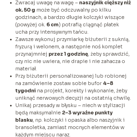
Zwracaj uwagę na wagę –
naszyjnik cięższy niż
ok. 50 g
może być odczuwalny po kilku
godzinach, a bardzo długie kolczyki wiszące
(powyżej ok.
6 cm
) potrafią ciągnąć płatek
ucha przy intensywnym tańcu.
Zawsze wykonuj przymiarkę biżuterii z suknią,
fryzurą i welonem, a następnie noś komplet
przynajmniej
przez 1 godzinę
, żeby sprawdzić,
czy nic nie uwiera, nie drapie i nie zahacza o
materiał.
Przy biżuterii personalizowanej lub robionej
na zamówienie zostaw sobie bufor
4–8
tygodni
na projekt, korekty i wykonanie, żeby
uniknąć nerwowych decyzji na ostatnią chwilę.
Unikaj przesady w błysku – niech w stylizacji
będą maksymalnie
2–3 wyraźne punkty
blasku
, np. kolczyki i opaska albo naszyjnik i
bransoletka, zamiast mocnych elementów w
każdym miejscu naraz.