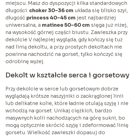
miejscu. Masz do dyspozycji kilka standardowych
długości:
choker 30–36 cm
układa się blisko szyi,
długość
princess 40–45 cm
jest najbardziej
uniwersalna, a
matinee 50–60 cm
sięga już niżej,
na wysokość górnej części biustu. Zawieszka przy
dekolcie V najlepiej wygląda, gdy kończy się tuż
nad linią dekoltu, a przy prostych dekoltach nie
powinna nachodzić na gorset, tylko kończyć się
odrobinę wyżej.
Dekolt w kształcie serca i gorsetowy
Przy dekolcie w serce lub gorsetowym dobrze
wyglądają krótsze naszyjniki o zaokrąglonej linii
lub delikatne kolie, które ładnie otulają szyję i nie
wchodzą na gorset. Unikaj ciężkich, bardzo
masywnych kolii nachodzących na górę sukni, bo
mogą optycznie skrócić szyję i zdeformować linię
gorsetu. Wielkość zawieszki dopasuj do