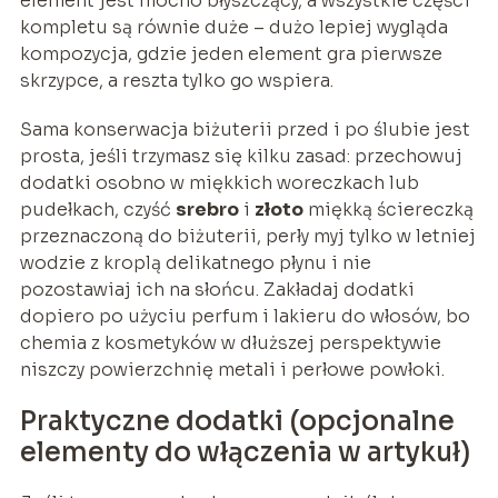
element jest mocno błyszczący, a wszystkie części
kompletu są równie duże – dużo lepiej wygląda
kompozycja, gdzie jeden element gra pierwsze
skrzypce, a reszta tylko go wspiera.
Sama konserwacja biżuterii przed i po ślubie jest
prosta, jeśli trzymasz się kilku zasad: przechowuj
dodatki osobno w miękkich woreczkach lub
pudełkach, czyść
srebro
i
złoto
miękką ściereczką
przeznaczoną do biżuterii, perły myj tylko w letniej
wodzie z kroplą delikatnego płynu i nie
pozostawiaj ich na słońcu. Zakładaj dodatki
dopiero po użyciu perfum i lakieru do włosów, bo
chemia z kosmetyków w dłuższej perspektywie
niszczy powierzchnię metali i perłowe powłoki.
Praktyczne dodatki (opcjonalne
elementy do włączenia w artykuł)