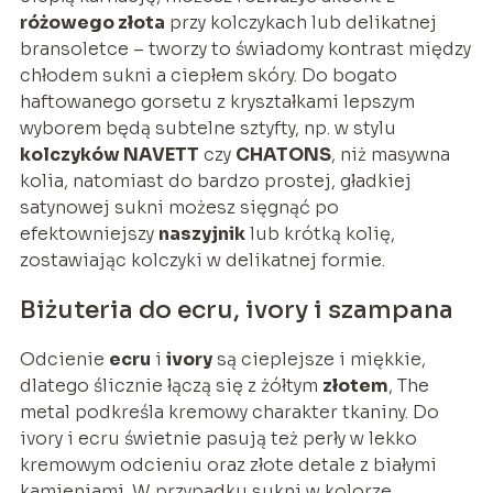
różowego złota
przy kolczykach lub delikatnej
bransoletce – tworzy to świadomy kontrast między
chłodem sukni a ciepłem skóry. Do bogato
haftowanego gorsetu z kryształkami lepszym
wyborem będą subtelne sztyfty, np. w stylu
kolczyków NAVETT
czy
CHATONS
, niż masywna
kolia, natomiast do bardzo prostej, gładkiej
satynowej sukni możesz sięgnąć po
efektowniejszy
naszyjnik
lub krótką kolię,
zostawiając kolczyki w delikatnej formie.
Biżuteria do ecru, ivory i szampana
Odcienie
ecru
i
ivory
są cieplejsze i miękkie,
dlatego ślicznie łączą się z żółtym
złotem
, The
metal podkreśla kremowy charakter tkaniny. Do
ivory i ecru świetnie pasują też perły w lekko
kremowym odcieniu oraz złote detale z białymi
kamieniami. W przypadku sukni w kolorze