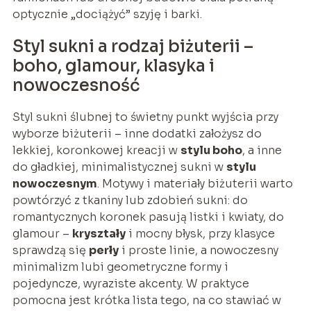
optycznie „dociążyć” szyję i barki.
Styl sukni a rodzaj biżuterii –
boho, glamour, klasyka i
nowoczesność
Styl sukni ślubnej to świetny punkt wyjścia przy
wyborze biżuterii – inne dodatki założysz do
lekkiej, koronkowej kreacji w
stylu boho
, a inne
do gładkiej, minimalistycznej sukni w
stylu
nowoczesnym
. Motywy i materiały biżuterii warto
powtórzyć z tkaniny lub zdobień sukni: do
romantycznych koronek pasują listki i kwiaty, do
glamour –
kryształy
i mocny błysk, przy klasyce
sprawdzą się
perły
i proste linie, a nowoczesny
minimalizm lubi geometryczne formy i
pojedyncze, wyraziste akcenty. W praktyce
pomocna jest krótka lista tego, na co stawiać w