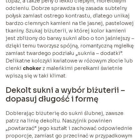
topaz, a także perły o lekko ciepłym, morelowym
odcieniu. Dobrze sprawdza się zasada: subtelny
połysk zamiast ostrego kontrastu, dlatego unikaj
bardzo ciemnych kamieni na tle jasnej, pastelowej
tkaniny. Szukaj biżuterii, w której kolor kamieni
jest zbliżony do barwy sukni albo o ton jaśniejszy –
dzięki temu tworzysz spójną, romantyczną mgiełkę
zamiast twardego podziału „suknia – dodatki”.
Delikatne kolczyki kwiatowe w różowym złocie lub
cienki
choker
z maleńkimi perełkami świetnie
wpiszą się w taki klimat.
Dekolt sukni a wybór biżuterii –
dopasuj długość i formę
Dobierając biżuterię do sukni ślubnej, zawsze
patrz na linię dekoltu. Naszyjnik powinien
„powtarzać” jego kształt i zachować odpowiednie
proporcje, zamiast go przecinać w przypadkowym