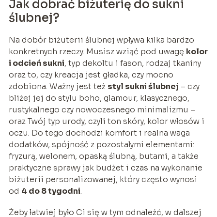
Jak dobrać biżuterię do sukni
ślubnej?
Na dobór biżuterii ślubnej wpływa kilka bardzo
konkretnych rzeczy. Musisz wziąć pod uwagę
kolor
i odcień sukni
, typ dekoltu i fason, rodzaj tkaniny
oraz to, czy kreacja jest gładka, czy mocno
zdobiona. Ważny jest też
styl sukni ślubnej
– czy
bliżej jej do stylu boho, glamour, klasycznego,
rustykalnego czy nowoczesnego minimalizmu –
oraz Twój typ urody, czyli ton skóry, kolor włosów i
oczu. Do tego dochodzi komfort i realna waga
dodatków, spójność z pozostałymi elementami:
fryzurą, welonem, opaską ślubną, butami, a także
praktyczne sprawy jak budżet i czas na wykonanie
biżuterii personalizowanej, który często wynosi
od
4 do 8 tygodni
.
Żeby łatwiej było Ci się w tym odnaleźć, w dalszej