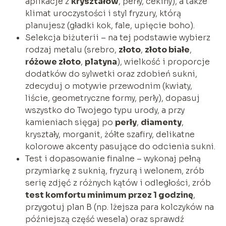
aplikacje z
kryształów
, perły, cekiny), a także
klimat uroczystości i styl fryzury, którą
planujesz (gładki kok, fale, upięcie boho).
Selekcja biżuterii – na tej podstawie wybierz
rodzaj metalu (srebro,
złoto
,
złoto białe
,
różowe złoto
,
platyna
), wielkość i proporcje
dodatków do sylwetki oraz zdobień sukni,
zdecyduj o motywie przewodnim (kwiaty,
liście, geometryczne formy, perły), dopasuj
wszystko do Twojego typu urody, a przy
kamieniach sięgaj po
perły
,
diamenty
,
kryształy, morganit, żółte szafiry, delikatne
kolorowe akcenty pasujące do odcienia sukni.
Test i dopasowanie finalne – wykonaj pełną
przymiarkę z suknią, fryzurą i welonem, zrób
serię zdjęć z różnych kątów i odległości, zrób
test komfortu minimum przez 1 godzinę
,
przygotuj plan B (np. lżejsza para kolczyków na
późniejszą część wesela) oraz sprawdź