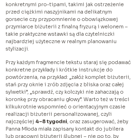
konkretnymi pro-tipami, takimi jak ostrzeżenie
przed ciężkimi naszyjnikami na delikatnym
gorsecie czy przypomnienie o obowiązkowej
przymiarce biżuterii z finalną fryzurą i welonem –
takie praktyczne wstawki są dla czytelniczki
najbardziej użyteczne w realnym planowaniu
stylizacji.
Przy każdym fragmencie tekstu staraj się podawać
konkretne przykłady i krótkie instrukcje do
powtórzenia, na przykład: „załóż komplet biżuterii,
stań przy oknie i zrób zdjęcia z bliska oraz całej
sylwetki”, „sprawdź, czy kolczyki nie zahaczają o
koronkę przy obracaniu głowy”. Warto też w treści
kilkukrotnie wspomnieć o orientacyjnym czasie
realizacji biżuterii personalizowanej, czyli
najczęściej
4–8 tygodni
, oraz zasugerować, żeby
Panna Młoda miała zapisany kontakt do jubilera
lub pracowni biżuterii ślubnej – nie po to, by