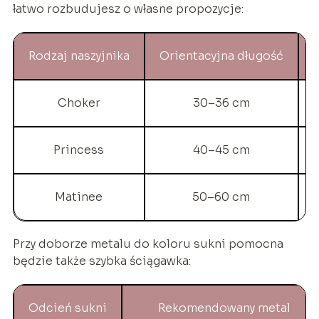
łatwo rozbudujesz o własne propozycje:
Rodzaj naszyjnika
Orientacyjna długość
Choker
30–36 cm
Princess
40–45 cm
Matinee
50–60 cm
Przy doborze metalu do koloru sukni pomocna
będzie także szybka ściągawka:
Odcień sukni
Rekomendowany metal