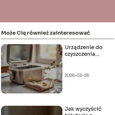
Może Cię również zainteresować
Urządzenie do
czyszczenia
biżuterii — jak
wybrać
najlepsze?
2026-03-26
Jak wyczyścić