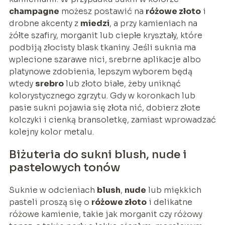
champagne
możesz postawić na
różowe złoto
i
drobne akcenty z
miedzi
, a przy kamieniach na
żółte szafiry, morganit lub ciepłe kryształy, które
podbiją złocisty blask tkaniny. Jeśli suknia ma
wplecione szarawe nici, srebrne aplikacje albo
platynowe zdobienia, lepszym wyborem będą
wtedy
srebro
lub złoto białe, żeby uniknąć
kolorystycznego zgrzytu. Gdy w koronkach lub
pasie sukni pojawia się złota nić, dobierz złote
kolczyki i cienką bransoletkę, zamiast wprowadzać
kolejny kolor metalu.
Biżuteria do sukni blush, nude i
pastelowych tonów
Suknie w odcieniach
blush
,
nude
lub miękkich
pasteli proszą się o
różowe złoto
i delikatne
różowe kamienie, takie jak morganit czy różowy