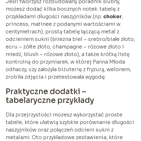
Jeśli tworzysz rozbudowany poradnik ślubny,
możesz dodać kilka bocznych notek: tabelę z
przykładami długości naszyjników (np.
choker
,
princess, matinee z podanymi wartościami w
centymetrach), prostą tabelę łączącą metal z
odcieniem sukni (śnieżna biel – srebro/białe złoto,
ecru – żółte złoto, champagne – różowe złoto i
miedź, blush – różowe złoto), a także krótką listę
kontrolną do przymiarek, w której Panna Młoda
odhaczy, czy założyła biżuterię z fryzurą, welonem,
zrobiła zdjęcia i przetestowała wygodę.
Praktyczne dodatki –
tabelaryczne przykłady
Dla przejrzystości możesz wykorzystać proste
tabele, które ułatwią szybkie porównanie długości
naszyjników oraz połączeń odcieni sukni z
metalami. Oto przykładowe zestawienia, które