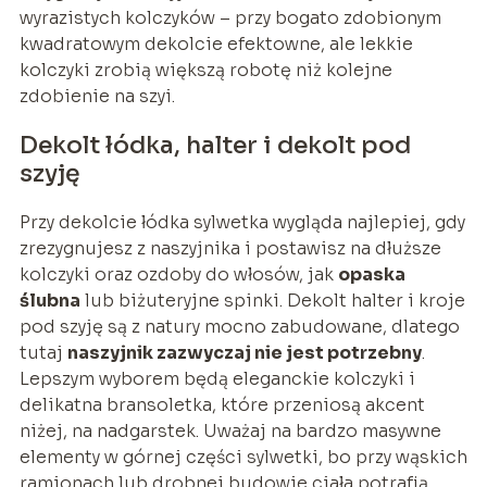
wyrazistych kolczyków – przy bogato zdobionym
kwadratowym dekolcie efektowne, ale lekkie
kolczyki zrobią większą robotę niż kolejne
zdobienie na szyi.
Dekolt łódka, halter i dekolt pod
szyję
Przy dekolcie łódka sylwetka wygląda najlepiej, gdy
zrezygnujesz z naszyjnika i postawisz na dłuższe
kolczyki oraz ozdoby do włosów, jak
opaska
ślubna
lub biżuteryjne spinki. Dekolt halter i kroje
pod szyję są z natury mocno zabudowane, dlatego
tutaj
naszyjnik zazwyczaj nie jest potrzebny
.
Lepszym wyborem będą eleganckie kolczyki i
delikatna bransoletka, które przeniosą akcent
niżej, na nadgarstek. Uważaj na bardzo masywne
elementy w górnej części sylwetki, bo przy wąskich
ramionach lub drobnej budowie ciała potrafią