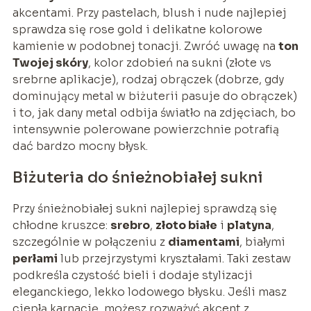
akcentami. Przy pastelach, blush i nude najlepiej
sprawdza się rose gold i delikatne kolorowe
kamienie w podobnej tonacji. Zwróć uwagę na
ton
Twojej skóry
, kolor zdobień na sukni (złote vs
srebrne aplikacje), rodzaj obrączek (dobrze, gdy
dominujący metal w biżuterii pasuje do obrączek)
i to, jak dany metal odbija światło na zdjęciach, bo
intensywnie polerowane powierzchnie potrafią
dać bardzo mocny błysk.
Biżuteria do śnieżnobiałej sukni
Przy śnieżnobiałej sukni najlepiej sprawdzą się
chłodne kruszce:
srebro
,
złoto białe
i
platyna
,
szczególnie w połączeniu z
diamentami
, białymi
perłami
lub przejrzystymi kryształami. Taki zestaw
podkreśla czystość bieli i dodaje stylizacji
eleganckiego, lekko lodowego błysku. Jeśli masz
ciepłą karnację, możesz rozważyć akcent z