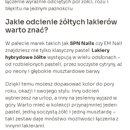
łączenie wyraźnie odciętych pól żółci, różu i
błękitu na jednym paznokciu.
Jakie odcienie żółtych lakierów
warto znać?
W palecie marek takich jak
SPN Nails
czy EM Nail
znajdziesz nie tylko klasyczny pastel.
Lakiery
hybrydowe żółte
występują w wielu odsłonach –
od rozbielonych pasteli, przez soczyste cytryny, aż
po neony i głębokie musztardowe barwy.
Dzięki temu możesz dopasować kolor do pory
roku, okazji i swojego stylu. Inny odcień
wybierzesz na urlop, a inny na jesienny wyjazd w
góry. Warto mieć w kolekcji przynajmniej jeden
pastel, jedną soczystą żółć i jedną musztardę –
taki zestaw daje mnóstwo możliwości łączenia z
innymi lakierami.