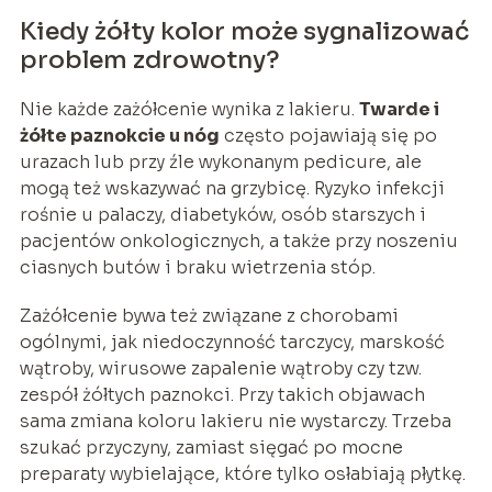
Kiedy żółty kolor może sygnalizować
problem zdrowotny?
Nie każde zażółcenie wynika z lakieru.
Twarde i
żółte paznokcie u nóg
często pojawiają się po
urazach lub przy źle wykonanym pedicure, ale
mogą też wskazywać na grzybicę. Ryzyko infekcji
rośnie u palaczy, diabetyków, osób starszych i
pacjentów onkologicznych, a także przy noszeniu
ciasnych butów i braku wietrzenia stóp.
Zażółcenie bywa też związane z chorobami
ogólnymi, jak niedoczynność tarczycy, marskość
wątroby, wirusowe zapalenie wątroby czy tzw.
zespół żółtych paznokci. Przy takich objawach
sama zmiana koloru lakieru nie wystarczy. Trzeba
szukać przyczyny, zamiast sięgać po mocne
preparaty wybielające, które tylko osłabiają płytkę.