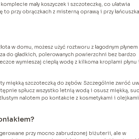
komplecie mały koszyczek i szczoteczkę, co ułatwia
ę to przy obrączkach z misterną oprawą i przy łańcuszk
o złota w domu, możesz użyć roztworu z łagodnym płynem
cza do gładkich, polerowanych powierzchni bez bardzo
iseczce wymieszaj ciepłą wodę z kilkoma kroplami płynu 
ty miękką szczoteczką do zębów. Szczególnie zwróć u
stępnie spłucz wszystko letnią wodą i osusz miękką, su
 tłustym nalotem po kontakcie z kosmetykami i olejkami
oniakiem?
gerowane przy mocno zabrudzonej biżuterii, ale w