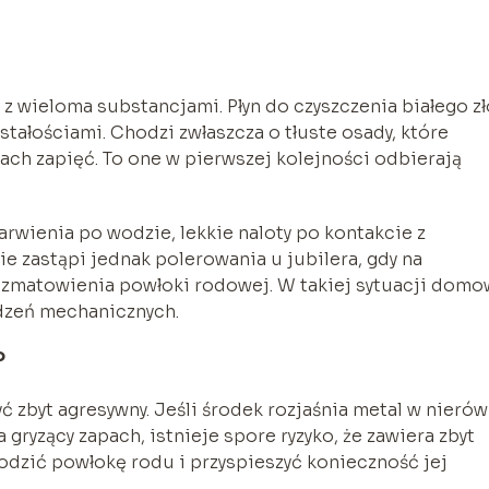
z wieloma substancjami. Płyn do czyszczenia białego zł
tałościami. Chodzi zwłaszcza o tłuste osady, które
ach zapięć. To one w pierwszej kolejności odbierają
rwienia po wodzie, lekkie naloty po kontakcie z
e zastąpi jednak polerowania u jubilera, gdy na
b zmatowienia powłoki rodowej. W takiej sytuacji domo
odzeń mechanicznych.
?
być zbyt agresywny. Jeśli środek rozjaśnia metal w nieró
gryzący zapach, istnieje spore ryzyko, że zawiera zbyt
dzić powłokę rodu i przyspieszyć konieczność jej