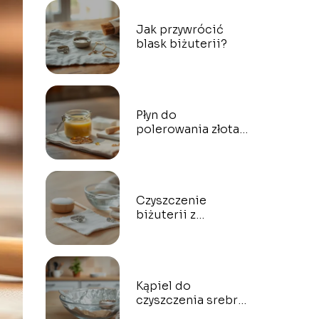
Jak przywrócić
blask biżuterii?
Płyn do
polerowania złota:
jak wybrać i
stosować?
Czyszczenie
biżuterii z
cyrkoniami – jak
czyścić
bezpiecznie?
Kąpiel do
czyszczenia srebra
– jak ją