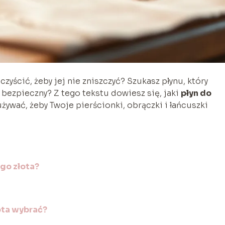
 czyścić, żeby jej nie zniszczyć? Szukasz płynu, który
st bezpieczny? Z tego tekstu dowiesz się, jaki
płyn do
używać, żeby Twoje pierścionki, obrączki i łańcuszki
ego złota?
łota wybrać?