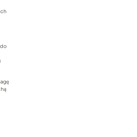
ach
 do
i
wagę
chą