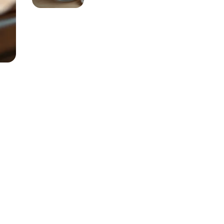
przygotować i
stosować?