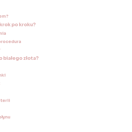
iem?
 krok po kroku?
nia
procedura
?
o białego złota?
nki
t
terii
płynu