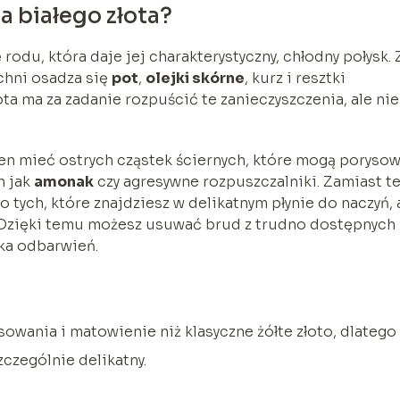
a białego złota?
rodu, która daje jej charakterystyczny, chłodny połysk. 
chni osadza się
pot
,
olejki skórne
, kurz i resztki
ta ma za zadanie rozpuścić te zanieczyszczenia, ale nie
ien mieć ostrych cząstek ściernych, które mogą poryso
h jak
amonak
czy agresywne rozpuszczalniki. Zamiast t
 tych, które znajdziesz w delikatnym płynie do naczyń, 
 Dzięki temu możesz usuwać brud z trudno dostępnych
yka odbarwień.
sowania i matowienie niż klasyczne żółte złoto, dlatego
czególnie delikatny.