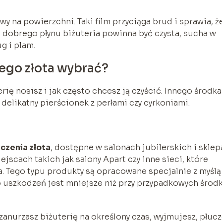
y na powierzchni. Taki film przyciąga brud i sprawia, ż
iu dobrego płynu biżuteria powinna być czysta, sucha w
g i plam.
łego złota wybrać?
rię nosisz i jak często chcesz ją czyścić. Innego środka
delikatny pierścionek z perłami czy cyrkoniami.
czenia złota
, dostępne w salonach jubilerskich i skle
jscach takich jak salony Apart czy inne sieci, które
a. Tego typu produkty są opracowane specjalnie z myślą
o uszkodzeń jest mniejsze niż przy przypadkowych środ
 zanurzasz biżuterię na określony czas, wyjmujesz, płuc