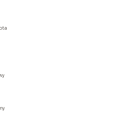
ota
wy
wny