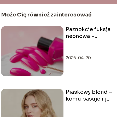
Może Cię również zainteresować
Paznokcie fuksja
neonowa –
inspiracje i
stylizacje
2026-04-20
Piaskowy blond –
komu pasuje i jak
uzyskać ten
odcień?