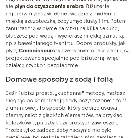
się
płyn do czyszczenia srebra
. Biżuterię
najpierw myjesz w letniej wodzie z mydłem i
miękką szczoteczką, żeby zmyć tłusty film. Potem
zanurzasz ją w płynie na sitku na kilka sekund,
płuczesz pod wodą i wycierasz miękką szmatką,
np. z bawełnianego t-shirtu. Dobre produkty, jak
płyny
Connoisseurs
w czerwonym opakowaniu, są
projektowane specjalnie pod biżuterię, więc
działają szybko i bezpiecznie.
Domowe sposoby z sodą i folią
Jeśli lubisz proste, „kuchenne” metody, możesz
sięgnąć po kombinację sody oczyszczonej i folii
aluminiowej. To sposób, który dobrze usuwa
ciemny nalot z gładkich elementów, na przykład
kolczyków typu sztyft czy prostych zawieszek.
Trzeba tylko zadbać, żeby naczynie nie było
metalowe, bo reakcja zajdzie w nim, zamiast na