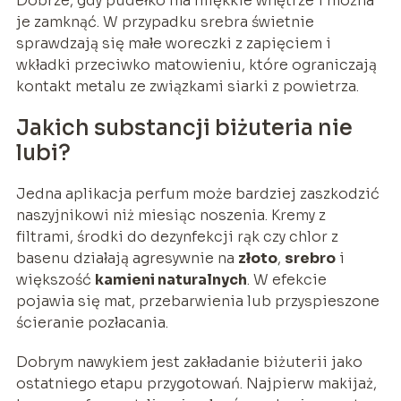
Dobrze, gdy pudełko ma miękkie wnętrze i można
je zamknąć. W przypadku srebra świetnie
sprawdzają się małe woreczki z zapięciem i
wkładki przeciwko matowieniu, które ograniczają
kontakt metalu ze związkami siarki z powietrza.
Jakich substancji biżuteria nie
lubi?
Jedna aplikacja perfum może bardziej zaszkodzić
naszyjnikowi niż miesiąc noszenia. Kremy z
filtrami, środki do dezynfekcji rąk czy chlor z
basenu działają agresywnie na
złoto
,
srebro
i
większość
kamieni naturalnych
. W efekcie
pojawia się mat, przebarwienia lub przyspieszone
ścieranie pozłacania.
Dobrym nawykiem jest zakładanie biżuterii jako
ostatniego etapu przygotowań. Najpierw makijaż,