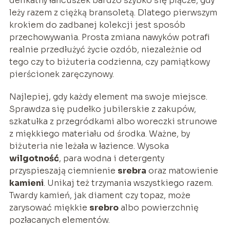
delikatny łańcuszek bardzo szybko się plącze, gdy
leży razem z ciężką bransoletą. Dlatego pierwszym
krokiem do zadbanej kolekcji jest sposób
przechowywania. Prosta zmiana nawyków potrafi
realnie przedłużyć życie ozdób, niezależnie od
tego czy to biżuteria codzienna, czy pamiątkowy
pierścionek zaręczynowy.
Najlepiej, gdy każdy element ma swoje miejsce.
Sprawdza się pudełko jubilerskie z zakupów,
szkatułka z przegródkami albo woreczki strunowe
z miękkiego materiału od środka. Ważne, by
biżuteria nie leżała w łazience. Wysoka
wilgotność
, para wodna i detergenty
przyspieszają ciemnienie
srebra
oraz matowienie
kamieni
. Unikaj też trzymania wszystkiego razem.
Twardy kamień, jak diament czy topaz, może
zarysować miękkie
srebro
albo powierzchnię
pozłacanych elementów.