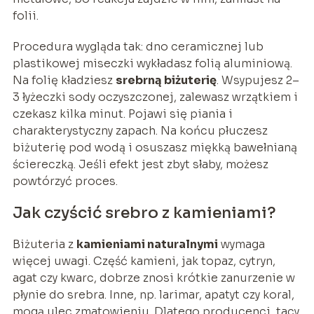
folii.
Procedura wygląda tak: dno ceramicznej lub
plastikowej miseczki wykładasz folią aluminiową.
Na folię kładziesz
srebrną biżuterię
. Wsypujesz 2–
3 łyżeczki sody oczyszczonej, zalewasz wrzątkiem i
czekasz kilka minut. Pojawi się piania i
charakterystyczny zapach. Na końcu płuczesz
biżuterię pod wodą i osuszasz miękką bawełnianą
ściereczką. Jeśli efekt jest zbyt słaby, możesz
powtórzyć proces.
Jak czyścić srebro z kamieniami?
Biżuteria z
kamieniami naturalnymi
wymaga
więcej uwagi. Część kamieni, jak topaz, cytryn,
agat czy kwarc, dobrze znosi krótkie zanurzenie w
płynie do srebra. Inne, np. larimar, apatyt czy koral,
mogą ulec zmatowieniu. Dlatego producenci, tacy