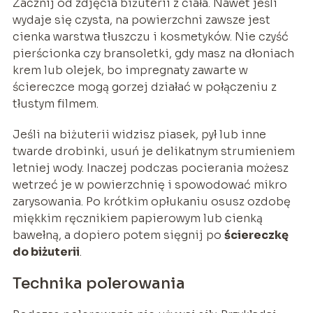
Zacznij od zdjęcia biżuterii z ciała. Nawet jeśli
wydaje się czysta, na powierzchni zawsze jest
cienka warstwa tłuszczu i kosmetyków. Nie czyść
pierścionka czy bransoletki, gdy masz na dłoniach
krem lub olejek, bo impregnaty zawarte w
ściereczce mogą gorzej działać w połączeniu z
tłustym filmem.
Jeśli na biżuterii widzisz piasek, pył lub inne
twarde drobinki, usuń je delikatnym strumieniem
letniej wody. Inaczej podczas pocierania możesz
wetrzeć je w powierzchnię i spowodować mikro
zarysowania. Po krótkim opłukaniu osusz ozdobę
miękkim ręcznikiem papierowym lub cienką
bawełną, a dopiero potem sięgnij po
ściereczkę
do biżuterii
.
Technika polerowania