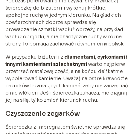
Podczas polerowania nie używaj siły. Przykładaj
ściereczkę do biżuterii i wykonuj krótkie,
spokojne ruchy w jednym kierunku. Na gładkich
powierzchniach dobrze sprawdza się
prowadzenie szmatki wzdłuż obrzeży, na przykład
wzdłuż obrączki, a nie chaotyczne ruchy w różne
strony. To pomaga zachować równomierny połysk.
W przypadku biżuterii z
diamentami, cyrkoniami i
innymi kamieniami szlachetnymi
warto najpierw
przetrzeć metalową część, a na końcu delikatnie
wypolerować kamienie. Uważaj na ostre krawędzie
pazurków trzymających kamień, żeby nie zaczepiać
o nie włókien. Jeśli ściereczka zahacza, nie ciągnij
jej na siłę, tylko zmień kierunek ruchu.
Czyszczenie zegarków
Ściereczka z impregnatem świetnie sprawdza się