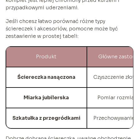
komplet jest lepiej chroniony przed kurzem i
przypadkowymi uderzeniami.
Jeśli chcesz łatwo porównać różne typy
ściereczek i akcesoriów, pomocne może być
zestawienie w prostej tabeli:
Produkt
Główne zastos
Ściereczka nasączona
Czyszczenie złota 
Miarka jubilerska
Pomiar rozmiaru
Szkatułka z przegródkami
Przechowywanie b
Dobrze dobrana ściereczka, uważne obchodzenie