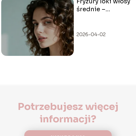
Fryzury loki włosy
średnie –
najmodniejsze
inspiracje
2026-04-02
Potrzebujesz więcej
informacji?