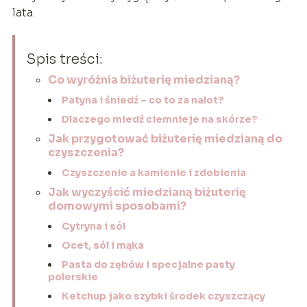
lata.
Spis treści:
Co wyróżnia biżuterię miedzianą?
Patyna i śniedź – co to za nalot?
Dlaczego miedź ciemnieje na skórze?
Jak przygotować biżuterię miedzianą do
czyszczenia?
Czyszczenie a kamienie i zdobienia
Jak wyczyścić miedzianą biżuterię
domowymi sposobami?
Cytryna i sól
Ocet, sól i mąka
Pasta do zębów i specjalne pasty
polerskie
Ketchup jako szybki środek czyszczący