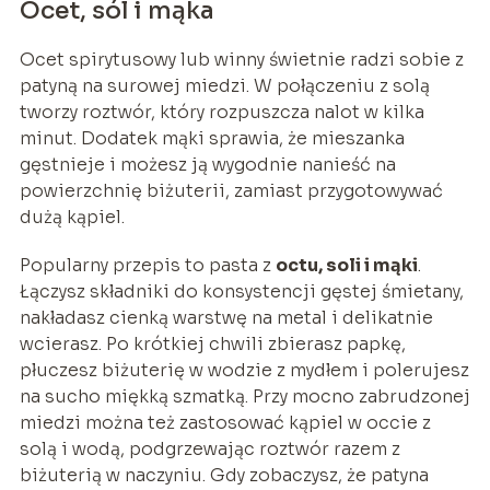
Ocet, sól i mąka
Ocet spirytusowy lub winny świetnie radzi sobie z
patyną na surowej miedzi. W połączeniu z solą
tworzy roztwór, który rozpuszcza nalot w kilka
minut. Dodatek mąki sprawia, że mieszanka
gęstnieje i możesz ją wygodnie nanieść na
powierzchnię biżuterii, zamiast przygotowywać
dużą kąpiel.
Popularny przepis to pasta z
octu, soli i mąki
.
Łączysz składniki do konsystencji gęstej śmietany,
nakładasz cienką warstwę na metal i delikatnie
wcierasz. Po krótkiej chwili zbierasz papkę,
płuczesz biżuterię w wodzie z mydłem i polerujesz
na sucho miękką szmatką. Przy mocno zabrudzonej
miedzi można też zastosować kąpiel w occie z
solą i wodą, podgrzewając roztwór razem z
biżuterią w naczyniu. Gdy zobaczysz, że patyna