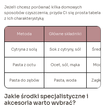
Jeżeli chcesz porównać kilka domowych
sposobów czyszczenia, przyda Ci się prosta tabela
z ich charakterystyką:
Metoda
Główne składniki
N
Cytryna z solą
Sok z cytryny, sól
Średni
Pasta z octu
Ocet, sól, mąka
Mocna
Pasta do zębów
Pasta, woda
Zagłębi
Jakie środki specjalistyczne i
akcesoria warto wybrać?