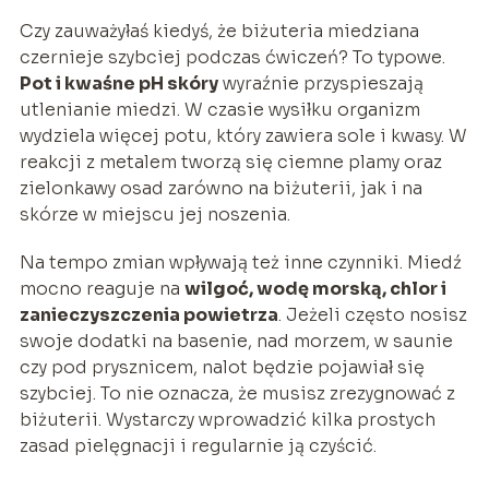
Czy zauważyłaś kiedyś, że biżuteria miedziana
czernieje szybciej podczas ćwiczeń? To typowe.
Pot i kwaśne pH skóry
wyraźnie przyspieszają
utlenianie miedzi. W czasie wysiłku organizm
wydziela więcej potu, który zawiera sole i kwasy. W
reakcji z metalem tworzą się ciemne plamy oraz
zielonkawy osad zarówno na biżuterii, jak i na
skórze w miejscu jej noszenia.
Na tempo zmian wpływają też inne czynniki. Miedź
mocno reaguje na
wilgoć, wodę morską, chlor i
zanieczyszczenia powietrza
. Jeżeli często nosisz
swoje dodatki na basenie, nad morzem, w saunie
czy pod prysznicem, nalot będzie pojawiał się
szybciej. To nie oznacza, że musisz zrezygnować z
biżuterii. Wystarczy wprowadzić kilka prostych
zasad pielęgnacji i regularnie ją czyścić.